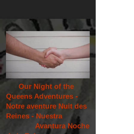
Our Night of the
Queens Adventures -
Notre aventure Nuit des
Reines - Nuestra
Avantura Noche