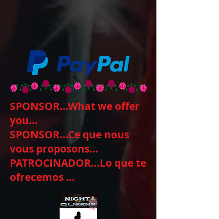
SPONSOR...What we offer
you...
SPONSOR...Ce que nous
vous proposons...
PATROCINADOR...Lo que te
ofrecemos ...